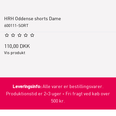
HRH Oddense shorts Dame
600111-SORT
110,00 DKK
Vis produkt
Leveringsinfo:
Alle varer er bestillingsvarer.
Produktionstid er 2-3 uger - Fri fragt ved køb over
500 kr.