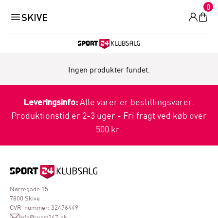
0
SKIVE
Ingen produkter fundet.
Leveringsinfo:
Alle varer er bestillingsvarer.
Produktionstid er 2-3 uger - Fri fragt ved køb over
500 kr.
Nørregade 15
7800 Skive
CVR-nummer: 32476449
info@sport247.dk